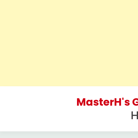
Skip
to
MasterH's G
content
H