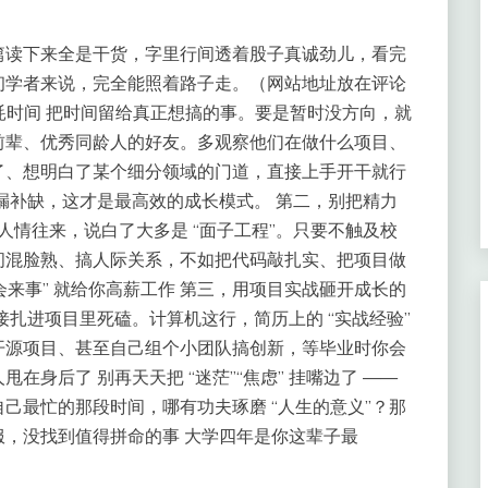
篇读下来全是干货，字里行间透着股子真诚劲儿，看完
初学者来说，完全能照着路子走。（网站地址放在评论
上耗时间 把时间留给真正想搞的事。要是暂时没方向，就
前辈、优秀同龄人的好友。多观察他们在做什么项目、
了、想明白了某个细分领域的门道，直接上手开干就行
漏补缺，这才是最高效的成长模式。 第二，别把精力
团人情往来，说白了大多是 “面子工程”。只要不触及校
间混脸熟、搞人际关系，不如把代码敲扎实、把项目做
会来事” 就给你高薪工作 第三，用项目实战砸开成长的
接扎进项目里死磕。计算机这行，简历上的 “实战经验”
开源项目、甚至自己组个小团队搞创新，等毕业时你会
身后了 别再天天把 “迷茫”“焦虑” 挂嘴边了 ——
己最忙的那段时间，哪有功夫琢磨 “人生的意义”？那
，没找到值得拼命的事 大学四年是你这辈子最