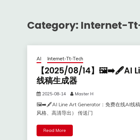
Category:
Internet-T
AI
Internet-Tt-Tech
【2025/08/14】🖼️➡️🖋️AI
线稿生成器
2025-08-14
Master H
🖼️➡️🖋️AI Line Art Generator：
风格、高清导出） 传送门
Read More