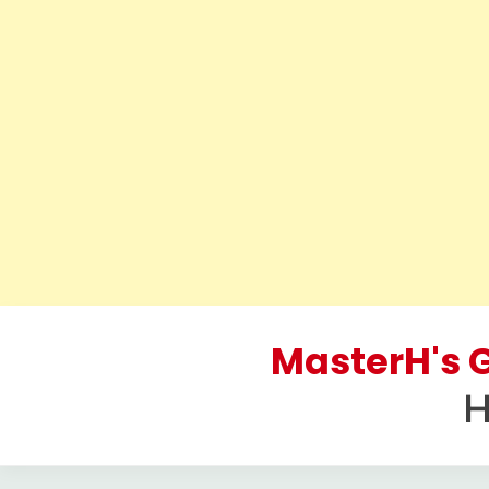
Skip
to
MasterH's G
content
H