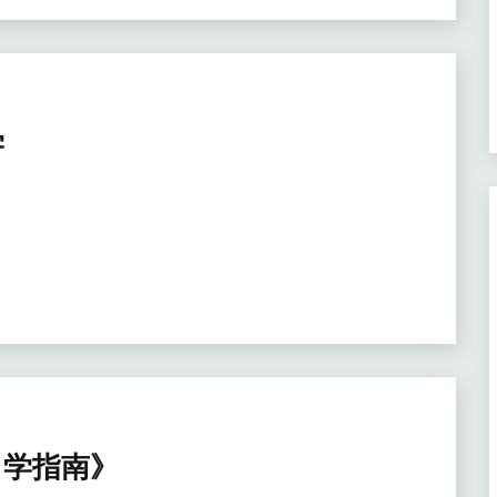
学
机自学指南》