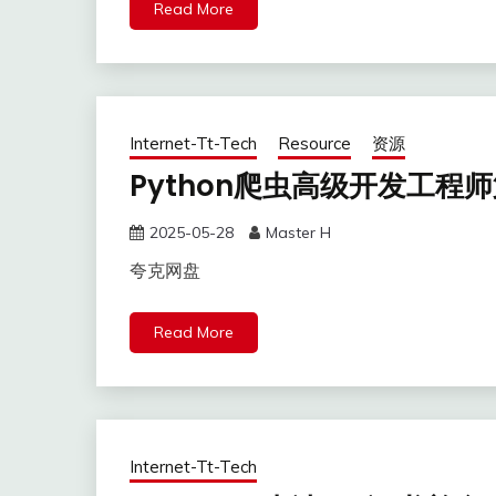
Read More
Internet-Tt-Tech
Resource
资源
Python爬虫高级开发工程
2025-05-28
Master H
夸克网盘
Read More
Internet-Tt-Tech