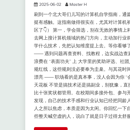
2025-06-02
Master H
刷到一个北大哥们儿写的计算机自学指南，通
挺有感触。这指南做得很实在，尤其对计算机
区了👇） 第一，学会筛选，别在无效的事情
去网上搜计算机领域的热门方向，主动加行业
学什么技术，先把认知维度提上去。等你看够
—— 遇到问题再查资料、找教程，边实战边查
浪费在 “表面功夫” 上 大学里的奖助评选、社
规红线，这些规则没必要奉为圭臬。与其花时
漂亮 —— 职场看的是真本事，没人会因为你 “
天花板 不管是搞技术还是搞副业，别犹豫，直
比十张奖状都管用。在校期间多接外包、参与
发现，自己的技术手感和行业认知已经把同龄人甩在
人之所以焦虑，本质是因为太闲。你回忆一下自
些整天喊空虚的人，说白了就是日子过得太舒服