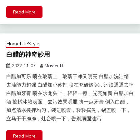
Read More
HomeLifeStyle
白醋的神奇妙用
2022-11-07
Master H
白醋加可乐 喷在玻璃上，玻璃干净又明亮 白醋加洗洁精
去油能力超强 白醋加小苏打 喷在瓷砖缝隙，污渍通通去掉
白醋加牙膏 喷在水龙头上，轻轻一擦，光亮如新 白醋加白
酒 擦拭冰箱表面，去污效果明显 挤一点牙膏 倒入白醋，
加点清水搅拌均匀，装进喷壶，轻轻摇晃，锅盖喷一下，
立马干干净净，灶台喷一下，告别顽固油污
Read More