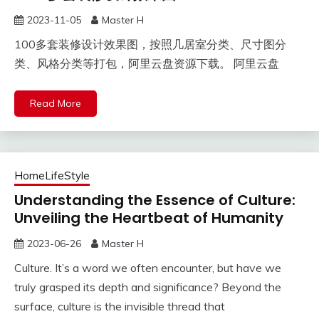
2023-11-05
Master H
100多套装修设计效果图，按照几居室分类、尺寸图分
类、风格分类等打包，阿里云盘资源下载。 阿里云盘
Read More
HomeLifeStyle
Understanding the Essence of Culture:
Unveiling the Heartbeat of Humanity
2023-06-26
Master H
Culture. It’s a word we often encounter, but have we
truly grasped its depth and significance? Beyond the
surface, culture is the invisible thread that