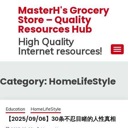
Skip
MasterH's Grocery
to
Store – Quality
content
Resources Hub
High Quality
Internet resources!
Category:
HomeLifeStyle
Education
HomeLifeStyle
【2025/09/06】30条不忍目睹的人性真相