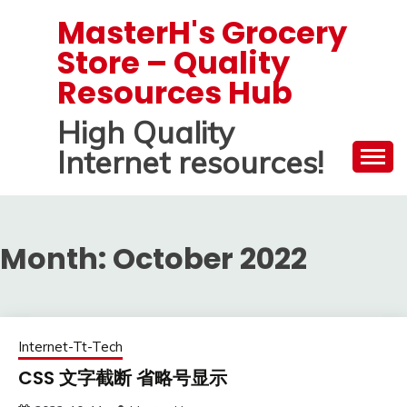
Skip
MasterH's Grocery
to
Store – Quality
content
Resources Hub
High Quality
Internet resources!
Month:
October 2022
Internet-Tt-Tech
CSS 文字截断 省略号显示