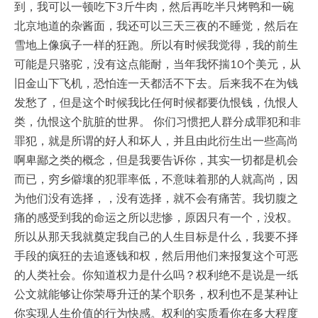
到，我可以一顿吃下3斤牛肉，然后再吃半只烤鸭和一碗
北京地道的杂酱面，我还可以三天三夜的不睡觉，然后在
雪地上像疯子一样的狂跑。所以有时候我觉得，我的前生
可能是只骆驼，没有这点能耐，当年我怀揣10个美元，从
旧金山下飞机，恐怕连一天都活不下去。后来我不在为钱
发愁了，但是这个时候我比任何时候都要仇恨钱，仇恨人
类，仇恨这个肮脏的世界。 你们习惯把人群分成罪犯和非
罪犯，就是所谓的好人和坏人，并且由此衍生出一些高尚
啊卑鄙之类的概念，但是我要告诉你，其实一切都是机会
而已，穷乡僻壤的犯罪率低，不意味着那的人就高尚，因
为他们没有选择，，没有选择，就不会有痛苦。我切腹之
痛的感受到我的命运之所以悲惨，原因只有一个，没权。
所以从那天我就奠定我自己的人生目标是什么，我要不择
手段的疯狂的去追逐钱和权，然后用他们来报复这个可恶
的人类社会。你知道权力是什么吗？权利绝不是说是一纸
公文就能够让你荣辱升迁的某个职务，权利也不是某种让
你实现人生价值的行为快感。权利的实质看你在多大程度