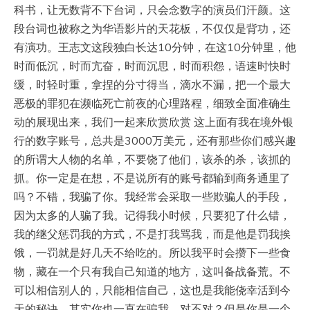
科书，让无数背不下台词，只会念数字的演员们汗颜。这
段台词也被称之为华语影片的天花板，不仅仅是背功，还
有演功。王志文这段独白长达10分钟，在这10分钟里，他
时而低沉，时而亢奋，时而沉思，时而积怨，语速时快时
缓，时轻时重，拿捏的分寸得当，滴水不漏，把一个最大
恶极的罪犯在濒临死亡前夜的心理路程，细致全面准确生
动的展现出来，我们一起来欣赏欣赏 这上面有我在境外银
行的数字账号，总共是3000万美元，还有那些你们感兴趣
的所谓大人物的名单，不要饶了他们，该杀的杀，该抓的
抓。你一定是在想，不是说所有的账号都输到商务通里了
吗？不错，我骗了你。我经常会采取一些欺骗人的手段，
因为太多的人骗了我。记得我小时候，只要犯了什么错，
我的继父惩罚我的方式，不是打我骂我，而是他是罚我挨
饿，一罚就是好几天不给吃的。所以我平时会攒下一些食
物，藏在一个只有我自己知道的地方，这叫备战备荒。不
可以相信别人的，只能相信自己，这也是我能侥幸活到今
天的秘诀。其实你也一直在骗我，对不对？但是你是一个