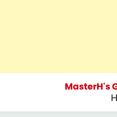
Skip
to
MasterH's G
content
H