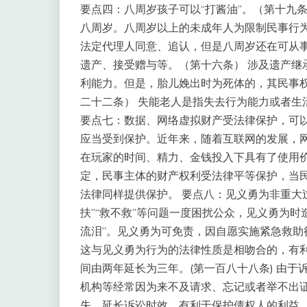
要点四：八周岁孩子可以“打酱油”。（第十九
八周岁。八周岁以上的未成年人为限制民事行
法定代理人同意、追认，但是八周岁还在可从事
遗产、接受赠与等。（第十六条） 涉及遗产继
利能力。但是，胎儿娩出时为死体的，其民事权
二十二条） 失能老人是指失去行为能力或者生
要点七：数据、网络虚拟财产受法律保护，可以
应当受到保护。近年来，随着互联网的发展，
在玩家的时间、精力、金钱投入下具有了使用
定，民事主体的财产权利受法律平等保护，当
法律同样提供保护。 要点八：见义勇为非重大
扶”“救不救”等问题一度困扰公众，见义勇为
流泪”。见义勇为可免责，因自愿实施紧急救
这与见义勇为行为的法律性质是相吻合的，有利
间由两年延长为三年。(第一百八十八条) 由
机构等经常因为来不及请求、忘记或者举不出
失。延长诉讼时效，有利于保护债权人的利益。