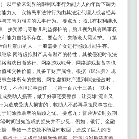
条） 以年龄来划界的限制民事行为能力人的年龄下调为
为能力人，实施民事法律行为由其法定代理人或者经其
与其智力相关的民事行为。 要点五：胎儿有权利继承
承、接受赠与等胎儿利益保护的，胎儿视为具有民事权
利能力自始不存在。 要点六：失能老人需监护。（第
活自理能力的人，一般需要子女进行照顾才能生存。
继承 网络虚拟财产具有财产的特性，其被侵犯时依法
网络游戏日渐盛行。网络游戏账号、网络游戏装备等也
价值和交换价值，具备了财产属性。根据《民法典》规
民事主体所有的数据、网络虚拟财产遭到非法侵占时，
过失，不承担民事责任。（第一百八十三条） “扶不
时造成受助人损害，做了好事还要赔偿，让英雄“流血又
助行为造成受助人损害的，救助人不必再承担民事责任。
于消除救助者的后顾之忧。 要点九：普通诉讼时效期
于诉讼时间过短造成的损失并不少见，例如，银行、金融
证据，导致一些贷款不能及时收回，造成了巨大的损
 要点十：未成年时遭受性侵害，年满18岁后还有追