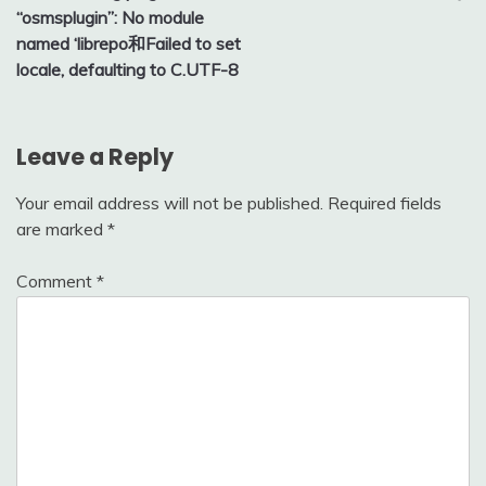
“osmsplugin”: No module
named ‘librepo和Failed to set
locale, defaulting to C.UTF-8
Leave a Reply
Your email address will not be published.
Required fields
are marked
*
Comment
*