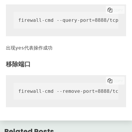
COPY
firewall-cmd --query-port=8888/tcp
出现
代表操作成功
yes
移除端口
COPY
firewall-cmd --remove-port=8888/tcp
Related Posts