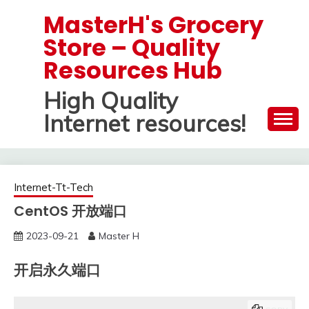
Skip
MasterH's Grocery
to
Store – Quality
content
Resources Hub
High Quality
Internet resources!
Internet-Tt-Tech
CentOS 开放端口
2023-09-21
Master H
开启永久端口