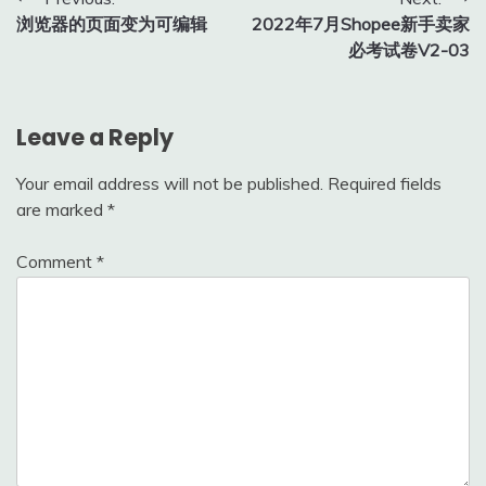
Post
浏览器的页面变为可编辑
2022年7月Shopee新手卖家
navigation
必考试卷V2-03
Leave a Reply
Your email address will not be published.
Required fields
are marked
*
Comment
*