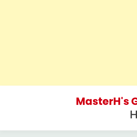
Skip
to
MasterH's G
content
H