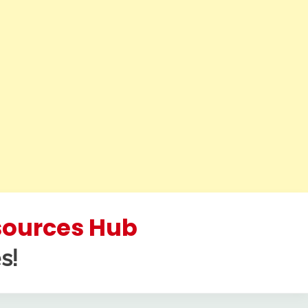
esources Hub
s!