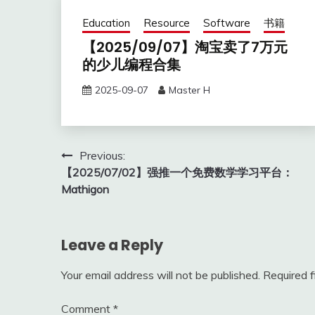
Education
Resource
Software
书籍
【2025/09/07】淘宝卖了7万元
的少儿编程合集
2025-09-07
Master H
Post
Previous:
【2025/07/02】强推一个免费数学学习平台：
navigation
Mathigon
Leave a Reply
Your email address will not be published.
Required 
Comment
*