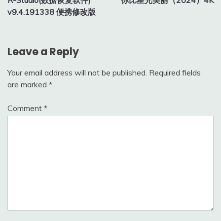
R-Studio(数据恢复软件)
你比星光美丽（2024）4K
navigation
v9.4.191338 便携修改版
Leave a Reply
Your email address will not be published.
Required fields
are marked
*
Comment
*