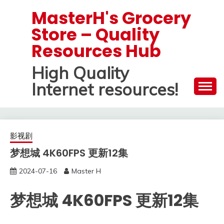
Skip
MasterH's Grocery
to
Store – Quality
content
Resources Hub
High Quality
Internet resources!
影视剧
梦想城 4K60FPS 更新12集
2024-07-16
Master H
梦想城 4K60FPS 更新12集