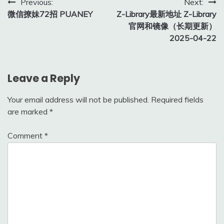
Post
Previous:
Next:
微信撩妹72招 PUANEY
Z-Library最新地址 Z-Library
navigation
官网和镜像（长期更新）
2025-04-22
Leave a Reply
Your email address will not be published.
Required fields
are marked
*
Comment
*