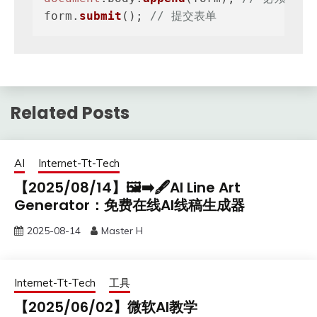
form.
submit
(); 
// 提交表单
Related Posts
AI
Internet-Tt-Tech
【2025/08/14】🖼️➡️🖋️AI Line Art
Generator：免费在线AI线稿生成器
2025-08-14
Master H
Internet-Tt-Tech
工具
【2025/06/02】微软AI教学