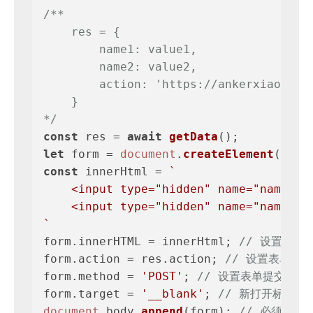
/**

    res = {

        name1: value1,

        name2: value2,

        action: 'https://ankerxiao.com'
    }

*/
const
 res = 
await
getData
let
 form = 
document
.
createElement
(
'for
const
 innerHtml = 
`

    <input type="hidden" name="name1" 
    <input type="hidden" name="name2" 
`
form.
innerHTML
 = innerHtml; 
// 设置inn
form.
action
 = res.
action
; 
// 设置表单请
form.
method
 = 
'POST'
; 
// 设置表单提交方式
form.
target
 = 
'__blank'
; 
// 新打开标签页
document
.
body
.
append
(form); 
// 必须要添加