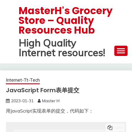
Skip
MasterH's Grocery
to
Store – Quality
content
Resources Hub
High Quality
Internet resources!
Internet-Tt-Tech
JavaScript Form表单提交
2023-01-31
Master H
用JavaScript实现表单的提交，代码如下：
COPY