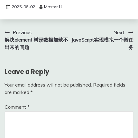
2025-06-02
Master H
Post
Previous:
Next:
解决element 树形数据加载不
JavaScript实现模拟一个微任
navigation
出来的问题
务
Leave a Reply
Your email address will not be published.
Required fields
are marked
*
Comment
*