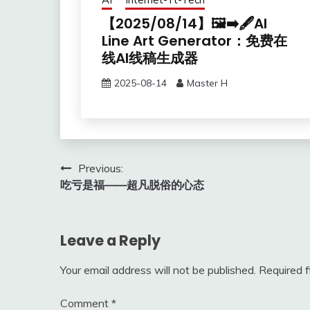
【2025/08/14】🖼️➡️🖋️AI
Line Art Generator：免费在
线AI线稿生成器
2025-08-14
Master H
Post
Previous:
吃亏是福——超凡脱俗的心态
navigation
Leave a Reply
Your email address will not be published.
Required 
Comment
*