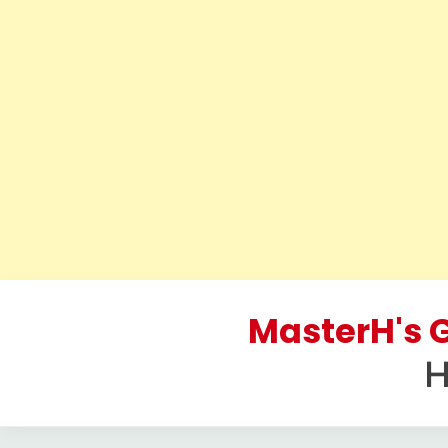
Skip
to
MasterH's G
content
H