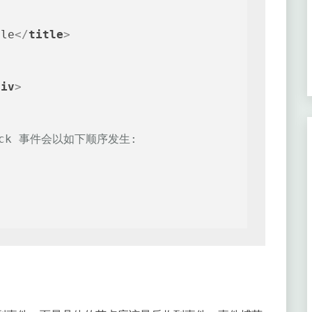
ple
</
title
>
div
>
ick 事件会以如下顺序发生: