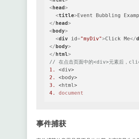
<
head
>
<
title
>
Event Bubbling Exam
</
head
>
<
body
>
<
div
id
=
"myDiv"
>
Click Me
</
</
body
>
</
html
>
// 在点击页面中的<div>元素后，cl
1.
2.
3.
4.
document
事件捕获