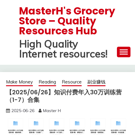
Skip
MasterH's Grocery
to
Store – Quality
content
Resources Hub
High Quality
Internet resources!
Make Money
Reading
Resource
副业赚钱
【2025/06/26】知识付费年入30万训练营
（1-7）合集
2025-06-26
Master H