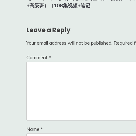
navigation
+高级班）（108集视频+笔记
Leave a Reply
Your email address will not be published.
Required 
Comment
*
Name
*