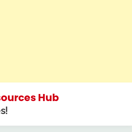
esources Hub
s!