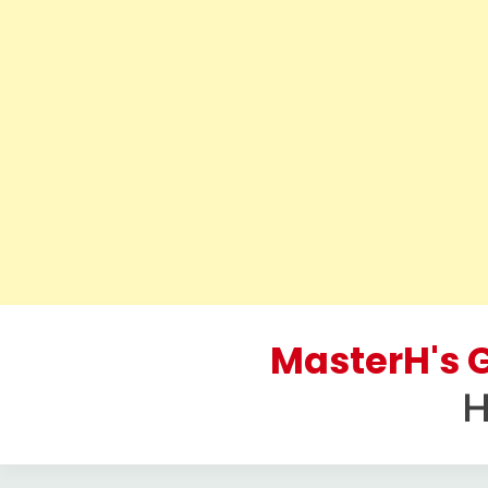
Skip
to
MasterH's G
content
H