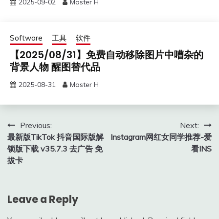
2025-09-02
Master H
Software
工具
软件
【2025/08/31】免费自动移除图片中嘈杂的
背景人物 醒图替代品
2025-08-31
Master H
Post
Previous:
Next:
最新版TikTok 抖音国际版解
Instagram网红女同学推荐-爱
navigation
锁版下载 v35.7.3 去广告 免
看INS
拔卡
Leave a Reply