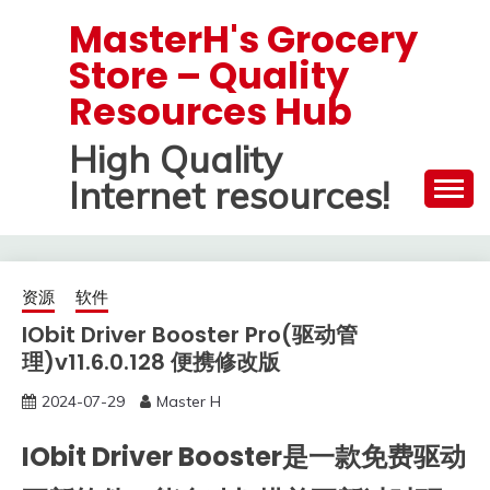
Skip
MasterH's Grocery
to
Store – Quality
content
Resources Hub
High Quality
Internet resources!
资源
软件
IObit Driver Booster Pro(驱动管
理)v11.6.0.128 便携修改版
2024-07-29
Master H
IObit Driver Booster是一款免费驱动