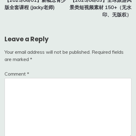
navigation
版全套课程 (Jacky老师)
景类短视频素材 150+（无水
印、无版权）
Leave a Reply
Your email address will not be published.
Required fields
are marked
*
Comment
*