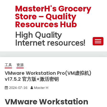
Skip
MasterH's Grocery
to
Store – Quality
content
Resources Hub
High Quality
Internet resources!
工具
资源
VMware Workstation Pro(VM虚拟机)
v17.5.2 官方版+激活密钥
2024-07-16
Master H
VMware Workstation