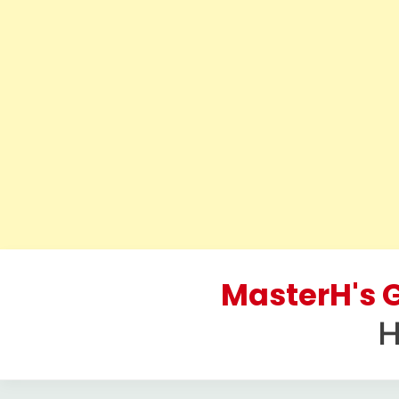
Skip
to
MasterH's G
content
H