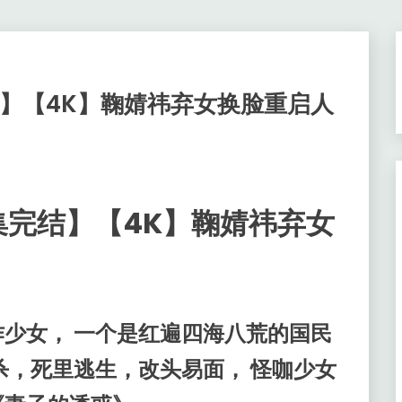
完结】【4K】鞠婧祎弃女换脸重启人
32集完结】【4K】鞠婧祎弃女
少女， 一个是红遍四海八荒的国民
杀，死里逃生，改头易面， 怪咖少女