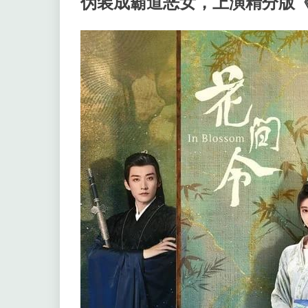
伪装成霸道恶女，上演精分版