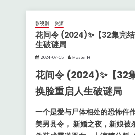
影视剧
资源
花间令 (2024)✨【32集
生破谜局
2024-07-15
Master H
花间令 (2024)✨【
换脸重启人生破谜局
一个是爱与尸体相处的恐怖仵作
美男县令， 新婚之夜，新娘被