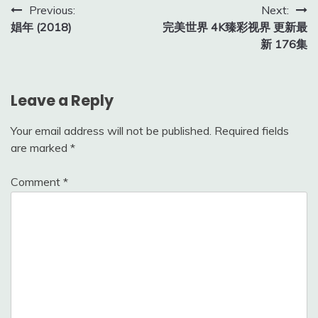
Post
Previous:
Next:
娼年 (2018)
完美世界 4K臻彩视界 更新最
navigation
新 176集
Leave a Reply
Your email address will not be published.
Required fields
are marked
*
Comment
*