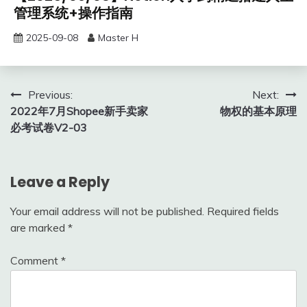
管理系统+操作指南
2025-09-08
Master H
Post
Previous:
Next:
2022年7月Shopee新手卖家
物权的基本原理
navigation
必考试卷V2-03
Leave a Reply
Your email address will not be published.
Required fields
are marked
*
Comment
*