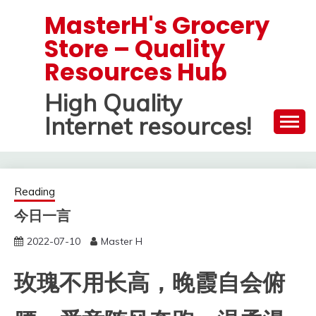
Skip
MasterH's Grocery
to
Store – Quality
content
Resources Hub
High Quality
Internet resources!
Reading
今日一言
2022-07-10
Master H
玫瑰不用长高，晚霞自会俯