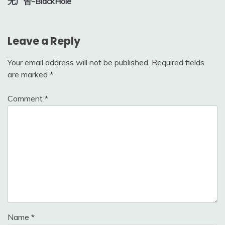
无广告-BlackHole
Leave a Reply
Your email address will not be published.
Required fields
are marked
*
Comment
*
Name
*